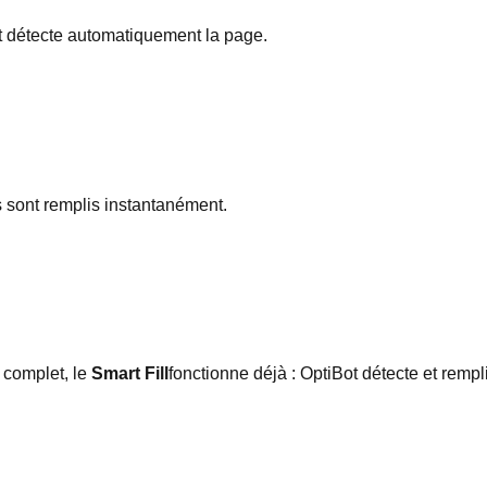
t détecte automatiquement la page.
s sont remplis instantanément.
 complet, le
Smart Fill
fonctionne déjà : OptiBot détecte et rem