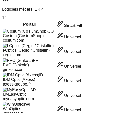
Logiciels métiers (ERP)
12
Portail
Smart Fill
CO
Cosium (CosiumShop)
Universel
cosium.com
I-
I-Optics (Cegid / Cristallin)
Universel
cegid.com
PV
PVO (Ginkoia)
Universel
ginkoia.com
ID
IDM Optic (Axess)
Universel
axess-groupe.fr
MY
MyEasyOptic
Universel
myeasyoptic.com
WI
WinOptics
Universel