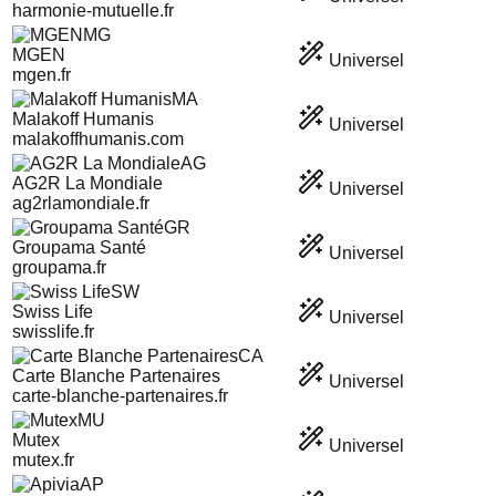
harmonie-mutuelle.fr
MG
MGEN
Universel
mgen.fr
MA
Malakoff Humanis
Universel
malakoffhumanis.com
AG
AG2R La Mondiale
Universel
ag2rlamondiale.fr
GR
Groupama Santé
Universel
groupama.fr
SW
Swiss Life
Universel
swisslife.fr
CA
Carte Blanche Partenaires
Universel
carte-blanche-partenaires.fr
MU
Mutex
Universel
mutex.fr
AP