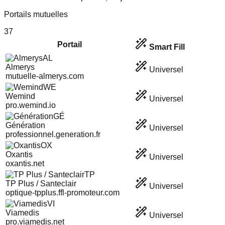
Portails mutuelles
37
Portail
Smart Fill
AL
Almerys
Universel
mutuelle-almerys.com
WE
Wemind
Universel
pro.wemind.io
GÉ
Génération
Universel
professionnel.generation.fr
OX
Oxantis
Universel
oxantis.net
TP
TP Plus / Santeclair
Universel
optique-tpplus.ffl-promoteur.com
VI
Viamedis
Universel
pro.viamedis.net