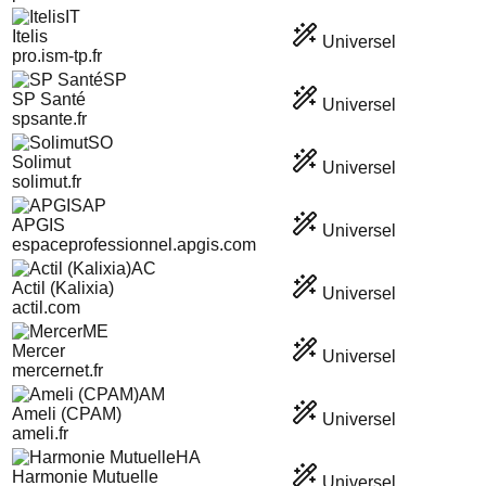
IT
Itelis
Universel
pro.ism-tp.fr
SP
SP Santé
Universel
spsante.fr
SO
Solimut
Universel
solimut.fr
AP
APGIS
Universel
espaceprofessionnel.apgis.com
AC
Actil (Kalixia)
Universel
actil.com
ME
Mercer
Universel
mercernet.fr
AM
Ameli (CPAM)
Universel
ameli.fr
HA
Harmonie Mutuelle
Universel