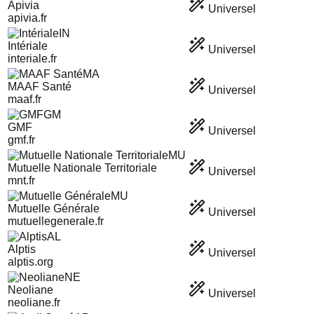
Apivia
Universel
apivia.fr
IN
Intériale
Universel
interiale.fr
MA
MAAF Santé
Universel
maaf.fr
GM
GMF
Universel
gmf.fr
MU
Mutuelle Nationale Territoriale
Universel
mnt.fr
MU
Mutuelle Générale
Universel
mutuellegenerale.fr
AL
Alptis
Universel
alptis.org
NE
Neoliane
Universel
neoliane.fr