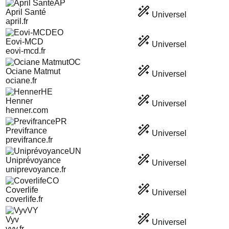
AP
April Santé
Universel
april.fr
EO
Eovi-MCD
Universel
eovi-mcd.fr
OC
Ociane Matmut
Universel
ociane.fr
HE
Henner
Universel
henner.com
PR
Previfrance
Universel
previfrance.fr
UN
Uniprévoyance
Universel
uniprevoyance.fr
CO
Coverlife
Universel
coverlife.fr
VY
Vyv
Universel
vyv.fr