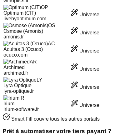
winoptics.fr
OP
Optimum (CIT)
Universel
livebyoptimum.com
OS
Osmose (Amonis)
Universel
amonis.fr
AC
Acuitas 3 (Ocuco)
Universel
ocuco.com
AR
Archimed
Universel
archimed.fr
LY
Lyra Optique
Universel
lyra-optique.fr
IR
Irium
Universel
irium-software.fr
Smart Fill couvre tous les autres portails
Prêt à automatiser votre tiers payant ?