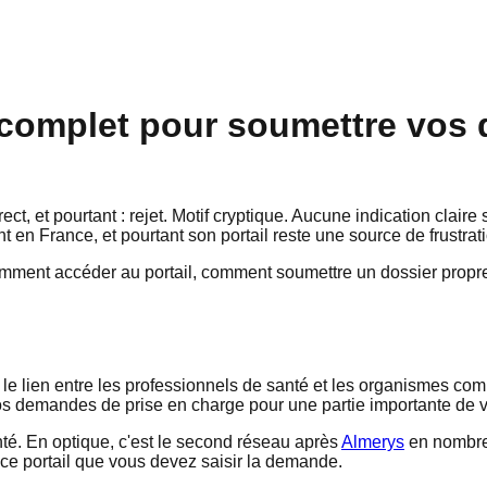
 complet pour soumettre vos 
t, et pourtant : rejet. Motif cryptique. Aucune indication claire 
t en France, et pourtant son portail reste une source de frustra
omment accéder au portail, comment soumettre un dossier proprem
t le lien entre les professionnels de santé et les organismes co
os demandes de prise en charge pour une partie importante de v
é. En optique, c'est le second réseau après
Almerys
en nombre 
r ce portail que vous devez saisir la demande.