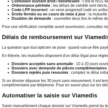
Confusion ouvrant droit / bénéficiaire
: c'est le NSS de
Ordonnance périmée
: les délais de validité sont strict
Code LPP incorrect
: un verre progressif codé en unifoca
Droits fermés ou en cours de mise à jour
: la mutuelle
Doublon de demande
: soumettre deux fois le même do
Pour une vérification complète avant soumission, consultez n
Délais de remboursement sur Viamedi
La question que tout opticien se pose : quand vais-je être pay
En théorie, les mutuelles disposent d'un délai légal pour régle
Dossiers acceptés sans anomalie
: 10 à 20 jours ouv
Dossiers avec demande de pièces complémentaires
Dossiers rejetés puis resoumis
: comptez le délai init
Si un dossier dépasse les 30 jours sans mouvement, il est temp
complémentaire par téléphone. Pour en savoir plus sur les dél
Automatiser la saisie sur Viamedis
Saisir manuellement chaque dossier sur Viamedis prend du temp