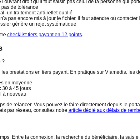
 l'ouvrant droit qu'il faut saisir, pas celui de la personne qui port
s, pas de tolérance
l, un traitement anti-reflet oublié
 n'a pas encore mis à jour le fichier, il faut attendre ou contacte
ssier génère un rejet systématique
otre
checklist tiers payant en 12 points
.
s
é ?
r les prestations en tiers payant. En pratique sur Viamedis, les 
rés en moyenne
: 30 à 45 jours
ial à nouveau
s de relancer. Vous pouvez le faire directement depuis le porta
ais par réseau, consultez notre
article dédié aux délais de rem
s. Entre la connexion, la recherche du bénéficiaire, la saisie 