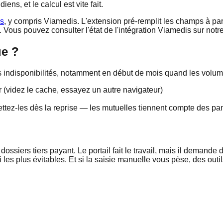
ens, et le calcul est vite fait.
es
, y compris Viamedis. L'extension pré-remplit les champs à part
Vous pouvez consulter l'état de l'intégration Viamedis sur notr
ue ?
es indisponibilités, notamment en début de mois quand les volu
r (videz le cache, essayez un autre navigateur)
tez-les dès la reprise — les mutuelles tiennent compte des pann
ssiers tiers payant. Le portail fait le travail, mais il demande
si les plus évitables. Et si la saisie manuelle vous pèse, des ou