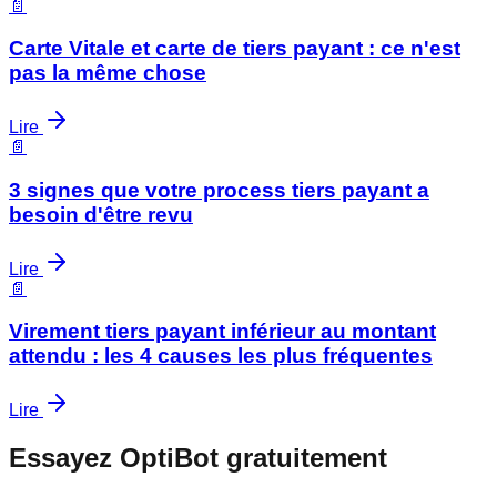
📄
Carte Vitale et carte de tiers payant : ce n'est
pas la même chose
Lire
📄
3 signes que votre process tiers payant a
besoin d'être revu
Lire
📄
Virement tiers payant inférieur au montant
attendu : les 4 causes les plus fréquentes
Lire
Essayez OptiBot gratuitement